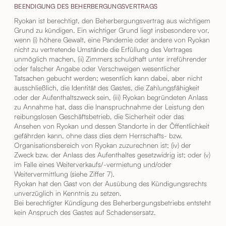
BEENDIGUNG DES BEHERBERGUNGSVERTRAGS
Ryokan ist berechtigt, den Beherbergungsvertrag aus wichtigem
Grund zu kündigen. Ein wichtiger Grund liegt insbesondere vor,
wenn (i) höhere Gewalt, eine Pandemie oder andere von Ryokan
nicht zu vertretende Umstände die Erfüllung des Vertrages
unmöglich machen, (ii) Zimmers schuldhaft unter irreführender
oder falscher Angabe oder Verschweigen wesentlicher
Tatsachen gebucht werden; wesentlich kann dabei, aber nicht
ausschließlich, die Identität des Gastes, die Zahlungsfähigkeit
oder der Aufenthaltszweck sein, (iii) Ryokan begründeten Anlass
zu Annahme hat, dass die Inanspruchnahme der Leistung den
reibungslosen Geschäftsbetrieb, die Sicherheit oder das
Ansehen von Ryokan und dessen Standorte in der Öffentlichkeit
gefährden kann, ohne dass dies dem Herrschafts- bzw.
Organisationsbereich von Ryokan zuzurechnen ist; (iv) der
Zweck bzw. der Anlass des Aufenthaltes gesetzwidrig ist; oder (v)
im Falle eines Weiterverkaufs/-vermietung und/oder
Weitervermittlung (siehe Ziffer 7).
Ryokan hat den Gast von der Ausübung des Kündigungsrechts
unverzüglich in Kenntnis zu setzen.
Bei berechtigter Kündigung des Beherbergungsbetriebs entsteht
kein Anspruch des Gastes auf Schadensersatz.