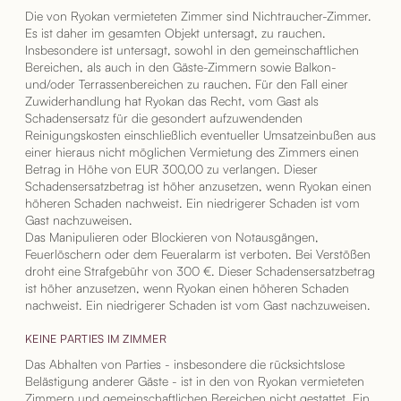
Die von Ryokan vermieteten Zimmer sind Nichtraucher-Zimmer.
Es ist daher im gesamten Objekt untersagt, zu rauchen.
Insbesondere ist untersagt, sowohl in den gemeinschaftlichen
Bereichen, als auch in den Gäste-Zimmern sowie Balkon-
und/oder Terrassenbereichen zu rauchen. Für den Fall einer
Zuwiderhandlung hat Ryokan das Recht, vom Gast als
Schadensersatz für die gesondert aufzuwendenden
Reinigungskosten einschließlich eventueller Umsatzeinbußen aus
einer hieraus nicht möglichen Vermietung des Zimmers einen
Betrag in Höhe von EUR 300,00 zu verlangen. Dieser
Schadensersatzbetrag ist höher anzusetzen, wenn Ryokan einen
höheren Schaden nachweist. Ein niedrigerer Schaden ist vom
Gast nachzuweisen.
Das Manipulieren oder Blockieren von Notausgängen,
Feuerlöschern oder dem Feueralarm ist verboten. Bei Verstößen
droht eine Strafgebühr von 300 €. Dieser Schadensersatzbetrag
ist höher anzusetzen, wenn Ryokan einen höheren Schaden
nachweist. Ein niedrigerer Schaden ist vom Gast nachzuweisen.
KEINE PARTIES IM ZIMMER
Das Abhalten von Parties - insbesondere die rücksichtslose
Belästigung anderer Gäste - ist in den von Ryokan vermieteten
Zimmern und gemeinschaftlichen Bereichen nicht gestattet. Ein