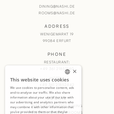
DINING@NASHI.DE
ROOMS@NASHI.DE
ADDRESS
WENIGEMARKT 19
99084 ERFURT
PHONE
RESTAURANT:
+49 361 21852140
×
HOTEL:
This website uses cookies
GERMAN
+49 361 21852442
We use cookies to personalise content, ads
ENGLISH
and to analyse our traffic. We also share
information about your use of our site with
SOCIAL
our advertising and analytics partners who
INSTAGRAM NASHI DINING
may combine it with other information that
you’ve provided to them or that they’ve
INSTAGRAM NASHI ROOMS