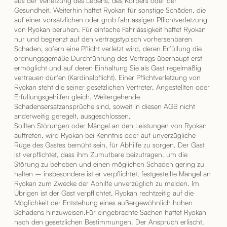
aus der Verletzung des Lebens, des Körpers oder der
Gesundheit. Weiterhin haftet Ryokan für sonstige Schäden, die
auf einer vorsätzlichen oder grob fahrlässigen Pflichtverletzung
von Ryokan beruhen. Für einfache Fahrlässigkeit haftet Ryokan
nur und begrenzt auf den vertragstypisch vorhersehbaren
Schaden, sofern eine Pflicht verletzt wird, deren Erfüllung die
ordnungsgemäße Durchführung des Vertrags überhaupt erst
ermöglicht und auf deren Einhaltung Sie als Gast regelmäßig
vertrauen dürfen (Kardinalpflicht). Einer Pflichtverletzung von
Ryokan steht die seiner gesetzlichen Vertreter, Angestellten oder
Erfüllungsgehilfen gleich. Weitergehende
Schadensersatzansprüche sind, soweit in diesen AGB nicht
anderweitig geregelt, ausgeschlossen.
Sollten Störungen oder Mängel an den Leistungen von Ryokan
auftreten, wird Ryokan bei Kenntnis oder auf unverzügliche
Rüge des Gastes bemüht sein, für Abhilfe zu sorgen. Der Gast
ist verpflichtet, dass ihm Zumutbare beizutragen, um die
Störung zu beheben und einen möglichen Schaden gering zu
halten – insbesondere ist er verpflichtet, festgestellte Mängel an
Ryokan zum Zwecke der Abhilfe unverzüglich zu melden. Im
Übrigen ist der Gast verpflichtet, Ryokan rechtzeitig auf die
Möglichkeit der Entstehung eines außergewöhnlich hohen
Schadens hinzuweisen.Für eingebrachte Sachen haftet Ryokan
nach den gesetzlichen Bestimmungen. Der Anspruch erlischt,