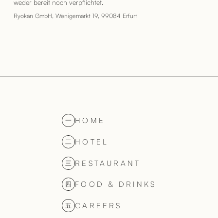
weder bereit noch verpflichtet.
Ryokan GmbH, Wenigemarkt 19, 99084 Erfurt
HOME
一
HOTEL
二
RESTAURANT
三
FOOD & DRINKS
四
CAREERS
五